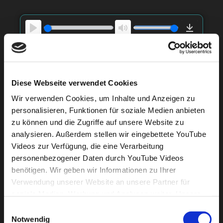
l
o
a
P
M
D
d
l
u
o
Demo Erklärfilm
a
t
w
y
e
n
Diese Webseite verwendet Cookies
l
Wir verwenden Cookies, um Inhalte und Anzeigen zu
o
P
M
D
personalisieren, Funktionen für soziale Medien anbieten
a
l
u
o
Demo Werbung Sportkleidung
zu können und die Zugriffe auf unsere Website zu
d
a
t
w
analysieren. Außerdem stellen wir eingebettete YouTube
y
e
n
Videos zur Verfügung, die eine Verarbeitung
l
personenbezogener Daten durch YouTube Videos
o
benötigen. Wir geben wir Informationen zu Ihrer
P
M
D
a
Verwendung unserer Website an unsere Partner für
l
u
o
Demo Werbung BetterMaker Recruiting
d
soziale Medien, Werbung und Analysen weiter. Unsere
a
t
w
Partner führen diese Informationen möglicherweise mit
y
e
n
Einwilligungsauswahl
weiteren Daten zusammen, die Sie ihnen bereitgestellt
Notwendig
l